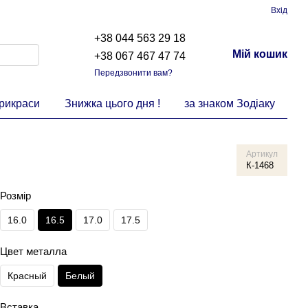
Вхід
+38 044 563 29 18
Мій кошик
+38 067 467 47 74
Передзвонити вам?
прикраси
Знижка цього дня !
за знаком Зодіаку
Артикул
К-1468
Розмір
16.0
16.5
17.0
17.5
Цвет металла
Красный
Белый
Вставка