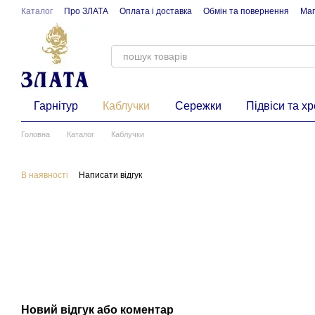
Перейти до основного контенту
Каталог
Про ЗЛАТА
Оплата і доставка
Обмін та повернення
Маг
Гарнітур
Каблучки
Сережки
Підвіси та х
Головна
Каталог
Каблучки
В наявності
Написати відгук
Новий відгук або коментар