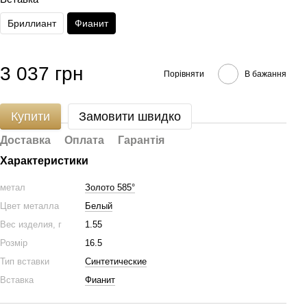
Бриллиант
Фианит
3 037 грн
Порівняти
В бажання
Купити
Замовити швидко
Доставка
Оплата
Гарантія
Характеристики
метал
Золото 585°
Цвет металла
Белый
Вес изделия, г
1.55
Розмір
16.5
Тип вставки
Синтетические
Вставка
Фианит