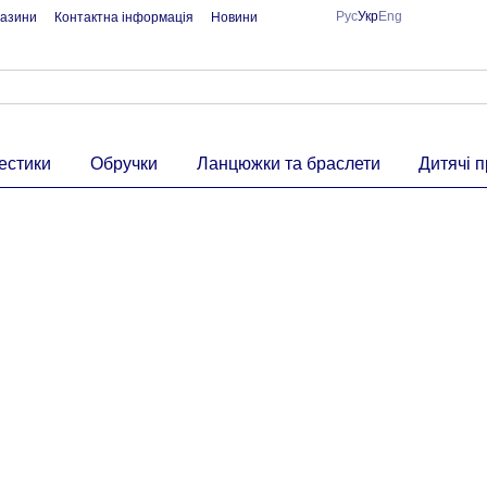
Рус
Укр
Eng
азини
Контактна інформація
Новини
рестики
Обручки
Ланцюжки та браслети
Дитячі 