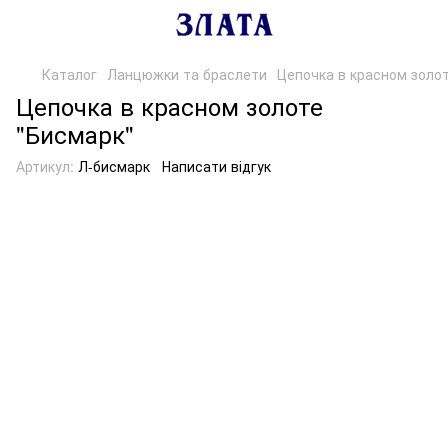
Каталог
Ланцюжки та браслети
Цепочка в красном золот
Цепочка в красном золоте
"Бисмарк"
Артикул:
Л-бисмарк
Написати відгук