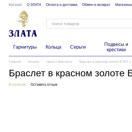
Перейти к основному контенту
Каталог
О ЗЛАТА
Оплата и доставка
Обмен и возврат
Магазины
Подвесы и
Гарнитуры
Кольца
Серьги
крестики
Главная
Каталог
Цепи и браслеты
Браслет в красном золоте Б-527 с
Браслет в красном золоте 
В наличии
Оставить отзыв