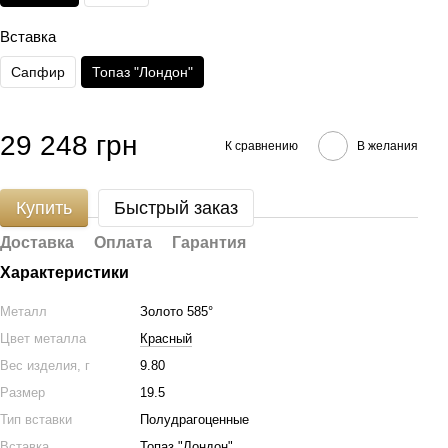
Вставка
Сапфир
Топаз "Лондон"
29 248 грн
К сравнению
В желания
Купить
Быстрый заказ
Доставка
Оплата
Гарантия
Характеристики
Металл
Золото 585°
Цвет металла
Красный
Вес изделия, г
9.80
Размер
19.5
Тип вставки
Полудрагоценные
Вставка
Топаз "Лондон"