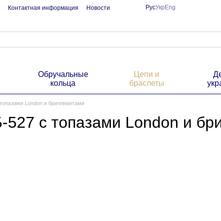
Рус
Укр
Eng
Контактная информация
Новости
Обручальные
Цепи и
Д
кольца
браслеты
укр
 топазами London и бриллиантами
Б-527 с топазами London и б