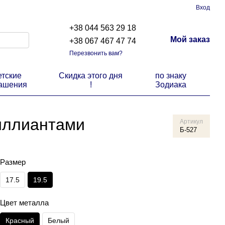
Вход
+38 044 563 29 18
Мой заказ
+38 067 467 47 74
Перезвонить вам?
етские
Скидка этого дня
по знаку
ашения
!
Зодиака
риллиантами
Артикул
Б-527
Размер
17.5
19.5
Цвет металла
Красный
Белый