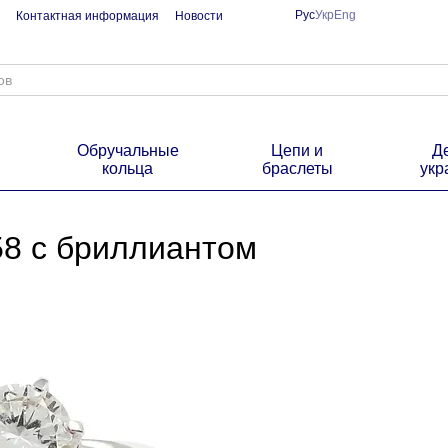
Рус
Укр
Eng
Контактная информация
Новости
Обручальные
Цепи и
Д
кольца
браслеты
укр
58 с бриллиантом