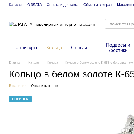
Перейти к основному контенту
Каталог
О ЗЛАТА
Оплата и доставка
Обмен и возврат
Магазины
Подвесы и
Гарнитуры
Кольца
Серьги
крестики
Главная
Каталог
Кольца
Кольцо в белом золоте К-658 с бриллиантом
Кольцо в белом золоте К-6
В наличии
Оставить отзыв
НОВИНКА