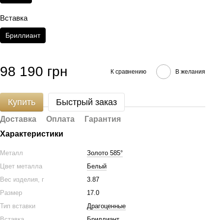
Вставка
Бриллиант
98 190 грн
К сравнению
В желания
Купить
Быстрый заказ
Доставка
Оплата
Гарантия
Характеристики
Металл
Золото 585°
Цвет металла
Белый
Вес изделия, г
3.87
Размер
17.0
Тип вставки
Драгоценные
Вставка
Бриллиант