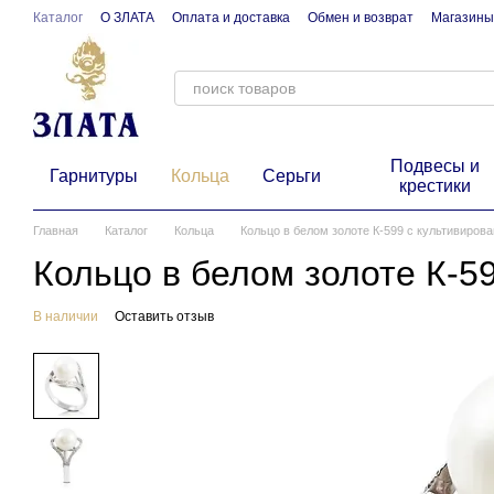
Перейти к основному контенту
Каталог
О ЗЛАТА
Оплата и доставка
Обмен и возврат
Магазины
Подвесы и
Гарнитуры
Кольца
Серьги
крестики
Главная
Каталог
Кольца
Кольцо в белом золоте К-599 с культивиро
Кольцо в белом золоте К-5
В наличии
Оставить отзыв