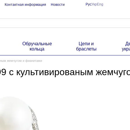
Рус
Укр
Eng
Контактная информация
Новости
Обручальные
Цепи и
Д
кольца
браслеты
укр
ваным жемчугом и фианитами
99 с культивированым жемчу