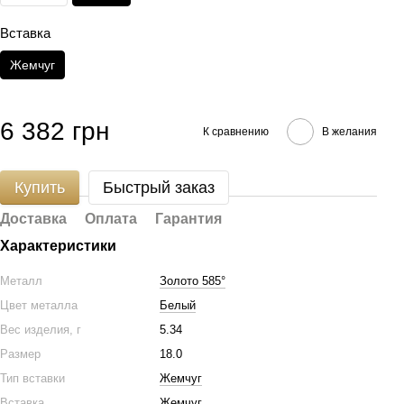
Вставка
Жемчуг
6 382 грн
К сравнению
В желания
Купить
Быстрый заказ
Доставка
Оплата
Гарантия
Характеристики
Металл
Золото 585°
Цвет металла
Белый
Вес изделия, г
5.34
Размер
18.0
Тип вставки
Жемчуг
Вставка
Жемчуг