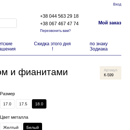
Вход
+38 044 563 29 18
Мой заказ
+38 067 467 47 74
Перезвонить вам?
етские
Скидка этого дня
по знаку
ашения
!
Зодиака
гом и фианитами
Артикул
К-599
Размер
17.0
17.5
18.0
Цвет металла
Желтый
Белый